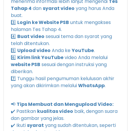
menerima informasi lebih lanjut mengenai
Tes
Tahap 4
dan
syarat video
yang harus Anda
buat.
3️⃣
Login ke Website PSB
untuk mengakses
halaman Tes Tahap 4.
4️⃣
Buat video
sesuai tema dan syarat yang
telah ditentukan.
5️⃣
Upload video
Anda ke
YouTube
.
6️⃣
Kirim link YouTube
video Anda melalui
website PSB
sesuai dengan instruksi yang
diberikan.
7️⃣ Tunggu hasil pengumuman kelulusan akhir
yang akan dikirimkan melalui
WhatsApp
.
📢
Tips Membuat dan Mengupload Video:
✔️ Pastikan
kualitas video
baik, dengan suara
dan gambar yang jelas.
✔️ Ikuti
syarat
yang sudah ditentukan, seperti