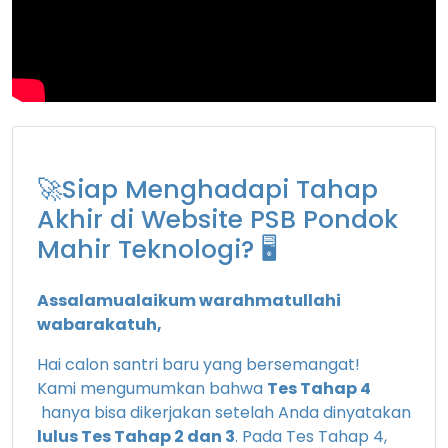
🚀Siap Menghadapi Tahap
Akhir di Website PSB Pondok
Mahir Teknologi? 🖥️
Assalamualaikum warahmatullahi
wabarakatuh,
Hai calon santri baru yang bersemangat!
Kami mengumumkan bahwa
Tes Tahap 4
hanya bisa dikerjakan setelah Anda dinyatakan
lulus Tes Tahap 2 dan 3
. Pada Tes Tahap 4,