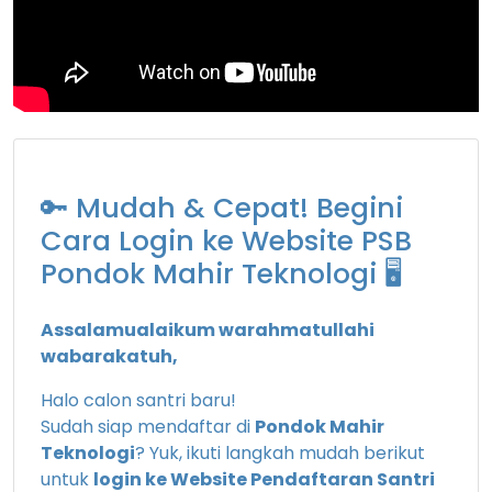
🔑 Mudah & Cepat! Begini
Cara Login ke Website PSB
Pondok Mahir Teknologi 🖥️
Assalamualaikum warahmatullahi
wabarakatuh,
Halo calon santri baru!
Sudah siap mendaftar di
Pondok Mahir
Teknologi
? Yuk, ikuti langkah mudah berikut
untuk
login ke Website Pendaftaran Santri