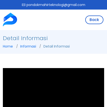
pondokmahirteknologi@gmail.com
Back
Detail Informasi
Home
Informasi
Detail Informasi