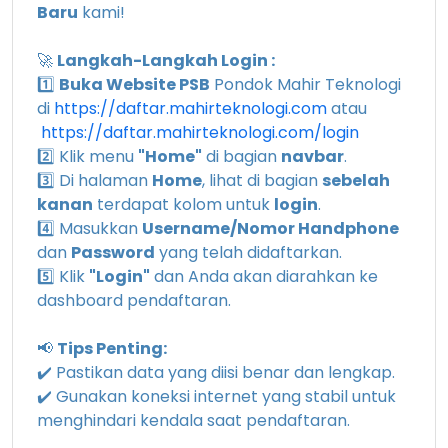
Baru
kami!
🚀
Langkah-Langkah Login :
1️⃣
Buka Website PSB
Pondok Mahir Teknologi
di
https://daftar.mahirteknologi.com
atau
https://daftar.mahirteknologi.com/login
2️⃣ Klik menu
"Home"
di bagian
navbar
.
3️⃣ Di halaman
Home
, lihat di bagian
sebelah
kanan
terdapat kolom untuk
login
.
4️⃣ Masukkan
Username/Nomor Handphone
dan
Password
yang telah didaftarkan.
5️⃣ Klik
"Login"
dan Anda akan diarahkan ke
dashboard pendaftaran.
📢
Tips Penting:
✔️ Pastikan data yang diisi benar dan lengkap.
✔️ Gunakan koneksi internet yang stabil untuk
menghindari kendala saat pendaftaran.