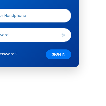
r Handphone
word
assword ?
SIGN IN