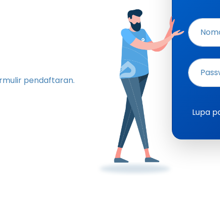
Nomo
Pass
rmulir pendaftaran.
Lupa p