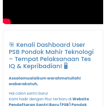
🎯 Kenali Dashboard User
PSB Pondok Mahir Teknologi
– Tempat Pelaksanaan Tes
IQ & Kepribadian! 🖥️
Assalamualaikum warahmatullahi
wabarakatuh,
Hai calon santri baru!
Kami hadir dengan fitur terbaru di
Website
Pendaftaran Santri Baru (PSB) Pondok